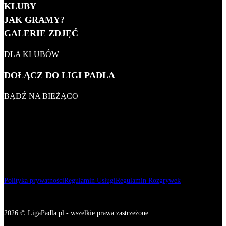
KLUBY
MĘŻCZYZN 2026
JAK GRAMY?
KOBIET 2026
GALERIE ZDJĘĆ
KLUBOWY
DLA KLUBÓW
WSZECHCZASÓW
DOŁĄCZ DO LIGI PADLA
BĄDŹ NA BIEŻĄCO
Polityka prywatności
Regulamin Usługi
Regulamin Rozgrywek
2026 © LigaPadla.pl - wszelkie prawa zastrzeżone