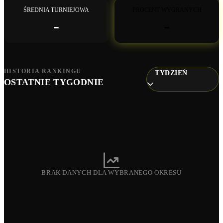
ŚREDNIA TURNIEJOWA
PROCENT WYGRANYCH
-
-
HISTORIA RANKINGU
TYDZIEŃ
OSTATNIE TYGODNIE
BRAK DANYCH DLA WYBRANEGO OKRESU