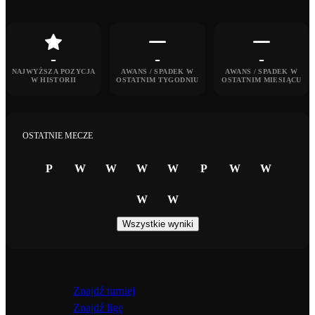
-
-
-
NAJWYŻSZA POZYCJA
AWANS / SPADEK W
AWANS / SPADEK W
W HISTORII
OSTATNIM TYGODNIU
OSTATNIM MIESIĄCU
OSTATNIE MECZE
P
W
W
W
W
P
W
W
W
W
Wszystkie wyniki
Znajdź turniej
Znajdź ligę