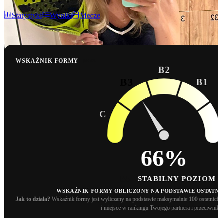
Statystyki
Wyniki
Mecze
WSKAŹNIK FORMY
BETA
B2
B3
B1
C
66%
B3
STABILNY POZIOM
WSKAŹNIK FORMY OBLICZONY NA PODSTAWIE OSTATN
Jak to działa?
Wskaźnik formy jest wyliczany na podstawie maksymalnie 100 ostatn
i miejsce w rankingu Twojego partnera i przeciwni