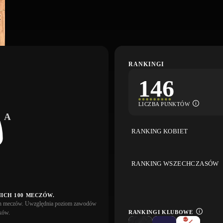
RANKINGI
146
LICZBA PUNKTÓW
A
RANKING KOBIET
RANKING WSZECHCZASÓW
ICH 100 MECZÓW.
ich meczów. Uwzględnia poziom zawodów
RANKINGI KLUBOWE
ków.