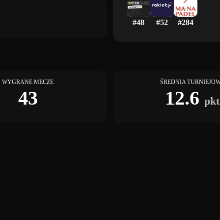
#
48
#
52
#
284
WYGRANE MECZE
ŚREDNIA TURNIEJO
43
12.6
pkt