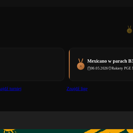
Mexicano w parach B3
06.05.2026
Rakiety PGE
ajdź turniej
Znajdź ligę