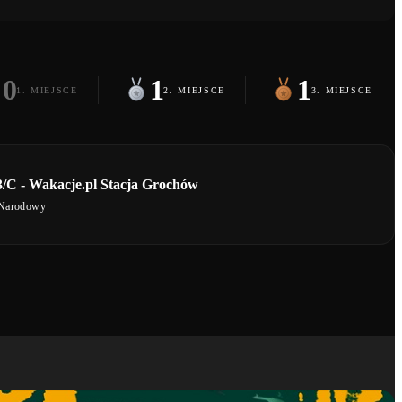
0
1
1
1. MIEJSCE
2. MIEJSCE
3. MIEJSCE
/C - Wakacje.pl Stacja Grochów
 Narodowy