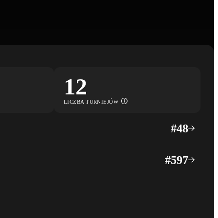
12
LICZBA TURNIEJÓW
#
48
#
597