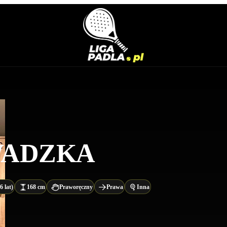
WADZKA
6 lat)
168 cm
Praworęczny
Prawa
Inna