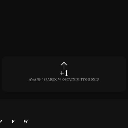
+1
AWANS / SPADEK W OSTATNIM TYGODNIU
P
P
W