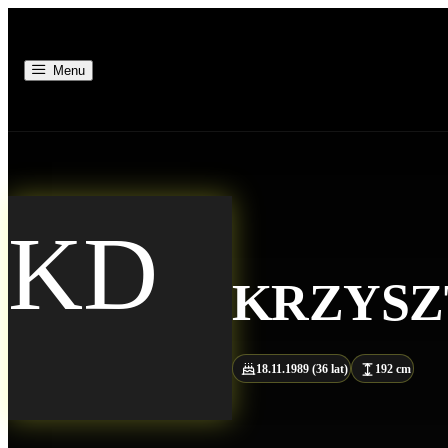
Menu
KD
KRZYS
18.11.1989 (36 lat)
192 cm