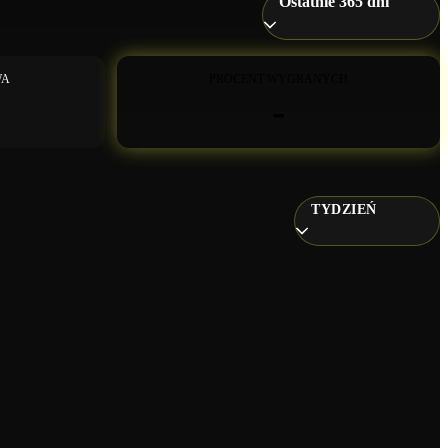
Ostatnie 365 dni
WA
PROCENT WYGRANYCH
-
TYDZIEŃ