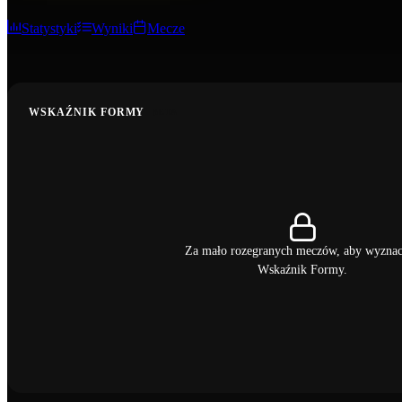
Statystyki
Wyniki
Mecze
WSKAŹNIK FORMY
BETA
Za mało rozegranych meczów, aby wyzna
Wskaźnik Formy.