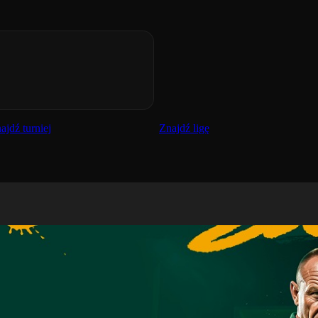
ajdź turniej
Znajdź ligę