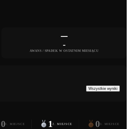
-
AWANS / SPADEK W OSTATNIM MIESIĄCU
Wszystkie wyniki
0
1
0
1. MIEJSCE
2. MIEJSCE
3. MIEJSCE