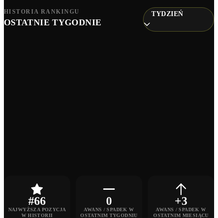
HISTORIA RANKINGU
TYDZIEŃ
OSTATNIE TYGODNIE
#66
0
+3
NAJWYŻSZA POZYCJA
AWANS / SPADEK W
AWANS / SPADEK W
W HISTORII
OSTATNIM TYGODNIU
OSTATNIM MIESIĄCU