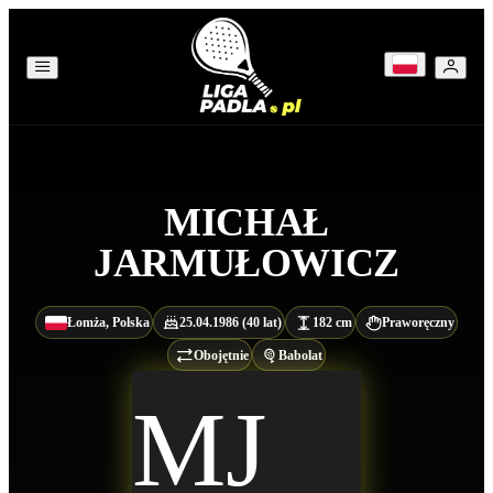
MICHAŁ
JARMUŁOWICZ
Łomża, Polska
25.04.1986 (40 lat)
182 cm
Praworęczny
Obojętnie
Babolat
MJ