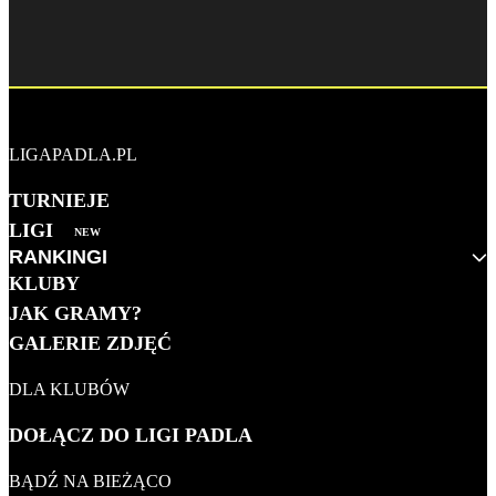
LIGAPADLA.PL
TURNIEJE
LIGI
NEW
RANKINGI
KLUBY
MĘŻCZYZN 2026
JAK GRAMY?
KOBIET 2026
GALERIE ZDJĘĆ
KLUBOWY
DLA KLUBÓW
WSZECHCZASÓW
DOŁĄCZ DO LIGI PADLA
BĄDŹ NA BIEŻĄCO