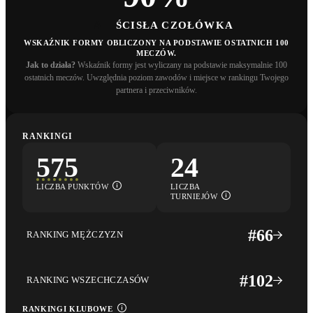
A
ŚCISŁA CZOŁÓWKA
WSKAŹNIK FORMY OBLICZONY NA PODSTAWIE OSTATNICH 100
MECZÓW.
Jak to działa?
Wskaźnik formy jest wyliczany na podstawie maksymalnie 100
ostatnich meczów. Uwzględnia poziom zawodów i miejsce w rankingu Twojego
partnera i przeciwników.
RANKINGI
575
24
LICZBA PUNKTÓW
LICZBA
TURNIEJÓW
#
66
RANKING MĘŻCZYZN
#
102
RANKING WSZECHCZASÓW
RANKINGI KLUBOWE