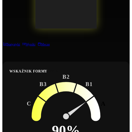
Statystyki
Wyniki
Mecze
WSKAŹNIK FORMY
BETA
B2
B3
B1
A
C
90%