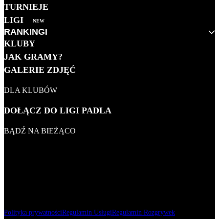
TURNIEJE
LIGI
NEW
RANKINGI
KLUBY
MĘŻCZYZN 2026
JAK GRAMY?
KOBIET 2026
GALERIE ZDJĘĆ
KLUBOWY
DLA KLUBÓW
WSZECHCZASÓW
DOŁĄCZ DO LIGI PADLA
BĄDŹ NA BIEŻĄCO
Polityka prywatności
Regulamin Usługi
Regulamin Rozgrywek