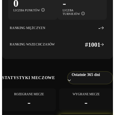
0
-
LICZBA PUNKTÓW
LICZBA
TURNIEJÓW
-
RANKING MĘŻCZYZN
#
1001
RANKING WSZECHCZASÓW
Ostatnie 365 dni
STATYSTYKI MECZOWE
ROZEGRANE MECZE
WYGRANE MECZE
-
-