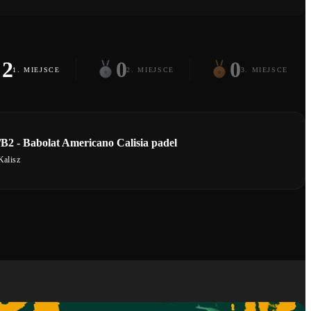
2
0
0
1. MIEJSCE
2. MIEJSCE
3. MIEJSCE
B2 - Babolat Americano Calisia padel
Kalisz