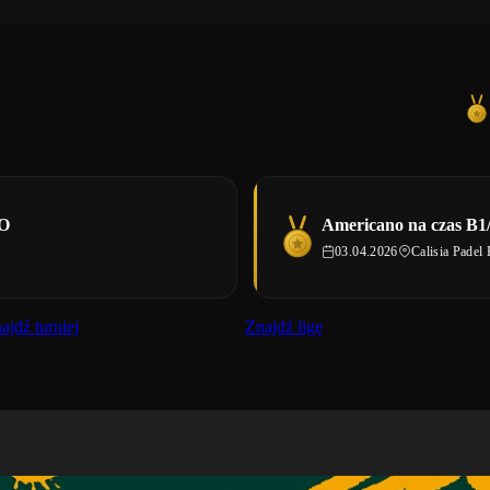
GO
Americano na czas B1/
03.04.2026
Calisia Padel 
ajdź turniej
Znajdź ligę