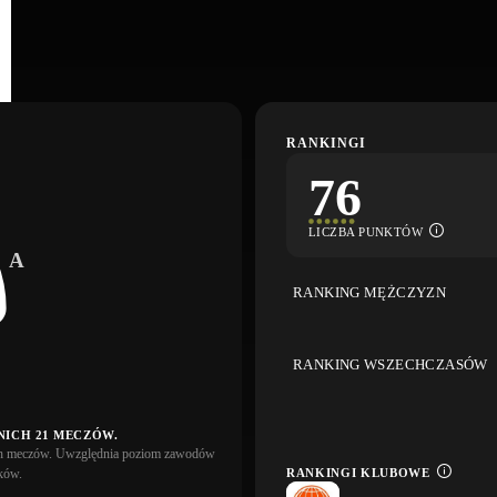
RANKINGI
76
LICZBA PUNKTÓW
A
RANKING MĘŻCZYZN
RANKING WSZECHCZASÓW
NICH 21 MECZÓW.
ich meczów. Uwzględnia poziom zawodów
RANKINGI KLUBOWE
ków.