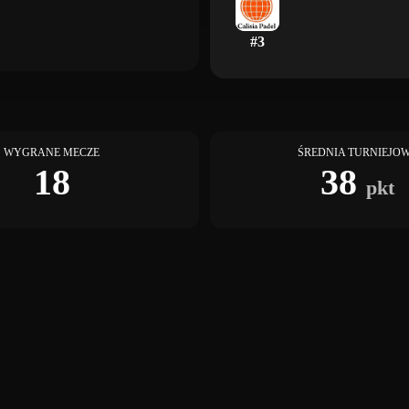
#
3
WYGRANE MECZE
ŚREDNIA TURNIEJO
18
38
pkt