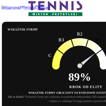
Statystyki
Wyniki
Mecze
WSKAŹNIK FORMY
BETA
B2
B1
B3
C
89%
B1
KROK OD ELITY
WSKAŹNIK FORMY OBLICZONY NA PODSTAWIE OSTAT
Jak to działa?
Wskaźnik formy jest wyliczany na podstawie maksymalnie 100 ostatn
i miejsce w rankingu Twojego partnera i przeciwni