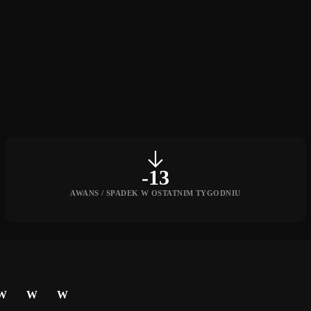
-13
AWANS / SPADEK W OSTATNIM TYGODNIU
W
W
W