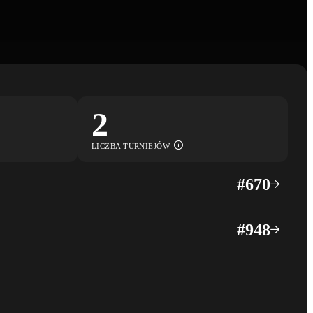
2
LICZBA TURNIEJÓW
#
670
#
948