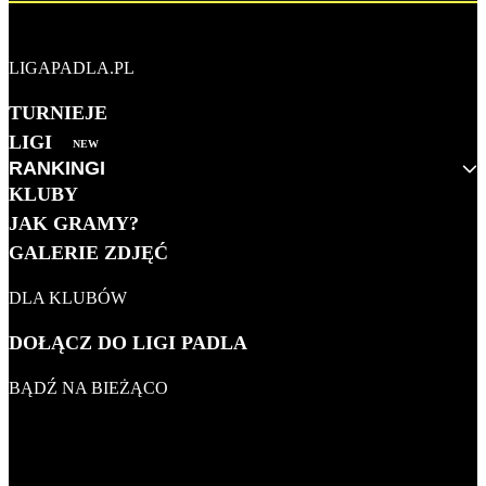
LIGAPADLA.PL
TURNIEJE
LIGI
NEW
RANKINGI
KLUBY
MĘŻCZYZN 2026
JAK GRAMY?
KOBIET 2026
GALERIE ZDJĘĆ
KLUBOWY
DLA KLUBÓW
WSZECHCZASÓW
DOŁĄCZ DO LIGI PADLA
BĄDŹ NA BIEŻĄCO