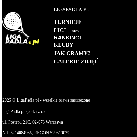
LIGAPADLA.PL
TURNIEJE
LIGI
NEW
RANKINGI
KLUBY
MĘŻCZYZN 2026
JAK GRAMY?
KOBIET 2026
GALERIE ZDJĘĆ
KLUBOWY
WSZECHCZASÓW
2026 © LigaPadla.pl - wszelkie prawa zastrzeżone
LigaPadla.pl spółka z o.o.
ul. Postępu 21C, 02-676 Warszawa
NIP 5214084936, REGON 529610039