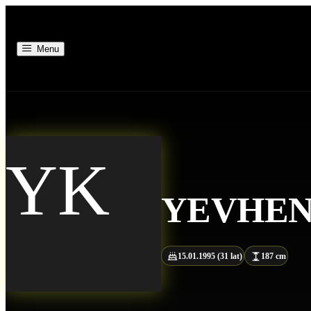
Menu
YK
YEVHE
15.01.1995 (31 lat)
187 cm