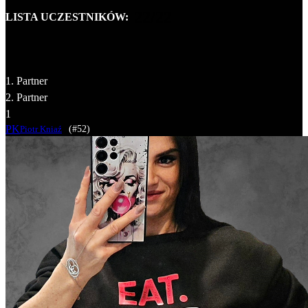
22/22
LISTA UCZESTNIKÓW:
1. Partner
2. Partner
1
PK
(#52)
Piotr Kniaź