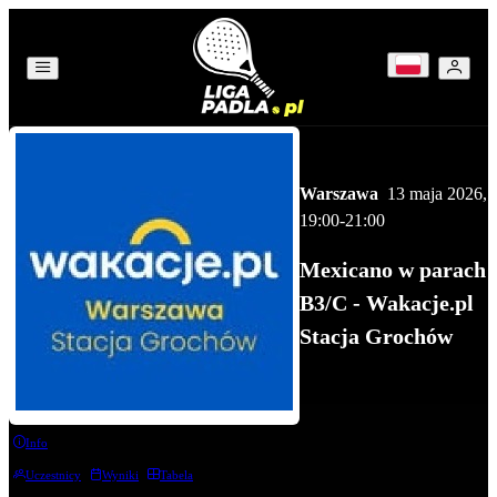
Warszawa
13 maja 2026
,
19:00
-21:00
Mexicano w parach
B3/C - Wakacje.pl
Stacja Grochów
Info
Uczestnicy
Wyniki
Tabela