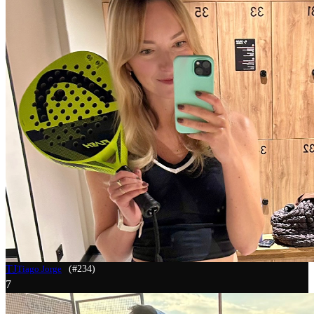
TJ
(#234)
Tiago Jorge
7