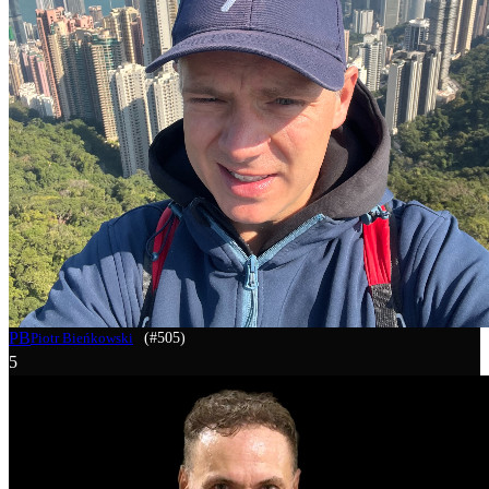
PB
(#505)
Piotr Bieńkowski
5