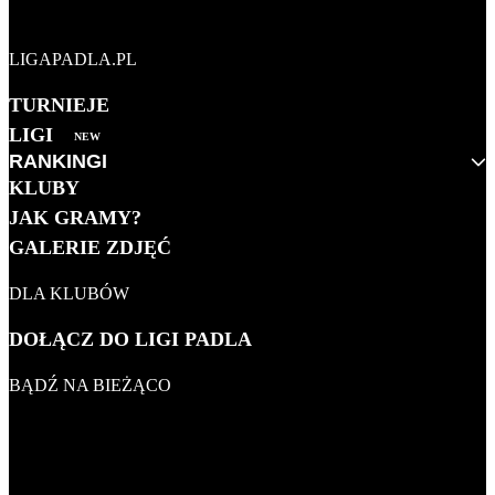
LIGAPADLA.PL
TURNIEJE
LIGI
NEW
RANKINGI
KLUBY
MĘŻCZYZN 2026
JAK GRAMY?
KOBIET 2026
GALERIE ZDJĘĆ
KLUBOWY
DLA KLUBÓW
WSZECHCZASÓW
DOŁĄCZ DO LIGI PADLA
BĄDŹ NA BIEŻĄCO