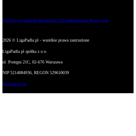
Polityka prywatności
Regulamin Usługi
Regulamin Rozgrywek
2026 © LigaPadla.pl - wszelkie prawa zastrzeżone
LigaPadla.pl spółka z o.o.
ul. Postępu 21C, 02-676 Warszawa
NIP 5214084936, REGON 529610039
Skontaktuj się