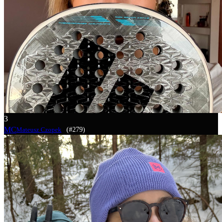
3
MC
(#279)
Mateusz Czopek