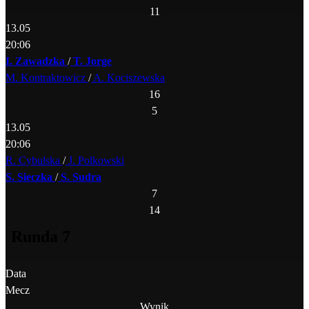
11
13.05
20:06
I. Zawadzka
/
T. Jorge
M. Kontraktowicz
/
A. Kociszewska
16
5
13.05
20:06
R. Cybulska
/
J. Polkowski
S. Sieczka
/
S. Sudra
7
14
Runda 7
Data
Mecz
Wynik