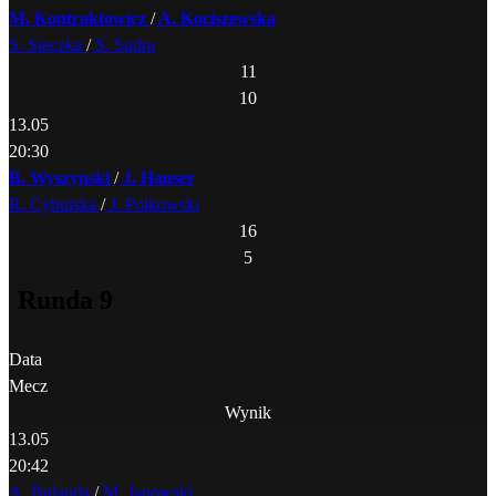
M. Kontraktowicz
/
A. Kociszewska
S. Sieczka
/
S. Sudra
11
10
13.05
20:30
B. Wyszynski
/
J. Hauser
R. Cybulska
/
J. Polkowski
16
5
Runda 9
Data
Mecz
Wynik
13.05
20:42
A. Bulanda
/
M. Janowski