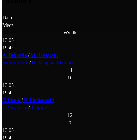
Runda 4
Data
Mecz
Wynik
13.05
19:42
A. Bulanda
/
M. Janowski
W. Wyroślak
/
H. Mengual Martinez
11
10
13.05
19:42
J. Pisula
/
P. Bieńkowski
I. Zawadzka
/
T. Jorge
12
9
13.05
19:42