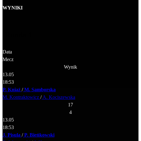
WYNIKI
Runda 1
Data
Mecz
Wynik
13.05
18:53
P. Kniaź
/
M. Samborska
M. Kontraktowicz
/
A. Kociszewska
17
4
13.05
18:53
J. Pisula
/
P. Bieńkowski