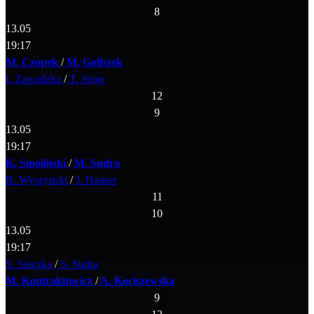
8
13.05
19:17
M. Czopek
/
M. Goliszek
I. Zawadzka
/
T. Jorge
12
9
13.05
19:17
K. Smoliński
/
M. Sudra
B. Wyszynski
/
J. Hauser
11
10
13.05
19:17
S. Sieczka
/
S. Sudra
M. Kontraktowicz
/
A. Kociszewska
9