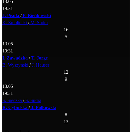
13.05
19:31
J. Pisula
/
P. Bieńkowski
K. Smoliński
/
M. Sudra
16
5
13.05
19:31
I. Zawadzka
/
T. Jorge
B. Wyszynski
/
J. Hauser
12
9
13.05
19:31
S. Sieczka
/
S. Sudra
R. Cybulska
/
J. Polkowski
8
13