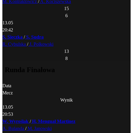
M. Kontraktowicz
/
A. Kociszewska
15
6
13.05
20:42
S. Sieczka
/
S. Sudra
R. Cybulska
/
J. Polkowski
13
8
Runda Finałowa
Data
Mecz
Wynik
13.05
20:53
W. Wyroślak
/
H. Mengual Martinez
A. Bulanda
/
M. Janowski