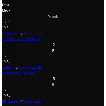
Data
Mecz
Wynik
13.05
19:54
A. Bulanda
/
M. Janowski
P. Kniaź
/
M. Samborska
12
9
13.05
19:54
J. Pisula
/
P. Bieńkowski
I. Zawadzka
/
T. Jorge
15
6
13.05
19:54
M. Czopek
/
M. Goliszek