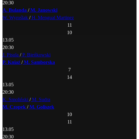
20:30
A. Bulanda
/
M. Janowski
W. Wyroślak
/
H. Mengual Martinez
11
10
13.05
20:30
J. Pisula
/
P. Bieńkowski
P. Kniaź
/
M. Samborska
7
14
13.05
20:30
K. Smoliński
/
M. Sudra
M. Czopek
/
M. Goliszek
10
11
13.05
20:30