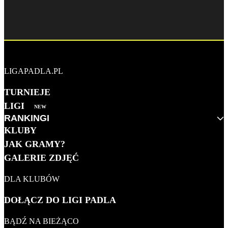
LIGAPADLA.PL
TURNIEJE
LIGI
NEW
RANKINGI
KLUBY
MĘŻCZYZN 2026
JAK GRAMY?
KOBIET 2026
GALERIE ZDJĘĆ
KLUBOWY
DLA KLUBÓW
WSZECHCZASÓW
DOŁĄCZ DO LIGI PADLA
BĄDŹ NA BIEŻĄCO