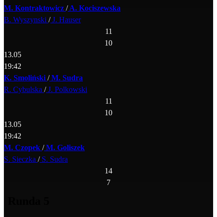
M. Kontraktowicz
/
A. Kociszewska
B. Wyszynski
/
J. Hauser
11
10
13.05
19:42
K. Smoliński
/
M. Sudra
R. Cybulska
/
J. Polkowski
11
10
13.05
19:42
M. Czopek
/
M. Goliszek
S. Sieczka
/
S. Sudra
14
7
Runda 5