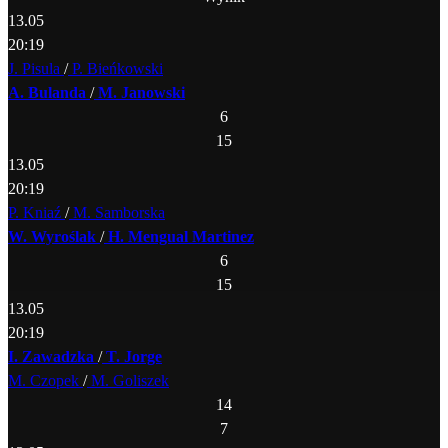
13.05
20:19
J. Pisula
/
P. Bieńkowski
A. Bulanda
/
M. Janowski
6
15
13.05
20:19
P. Kniaź
/
M. Samborska
W. Wyroślak
/
H. Mengual Martinez
6
15
13.05
20:19
I. Zawadzka
/
T. Jorge
M. Czopek
/
M. Goliszek
14
7