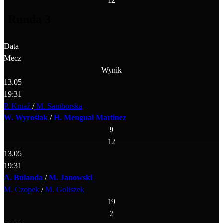
12
Runda 3
Data
Mecz
Wynik
13.05
19:31
P. Kniaź
/
M. Samborska
W. Wyroślak
/
H. Mengual Martinez
9
12
13.05
19:31
A. Bulanda
/
M. Janowski
M. Czopek
/
M. Goliszek
19
2