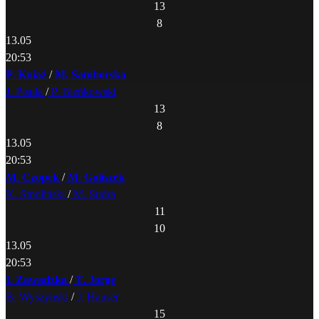
13
8
13.05
20:53
P. Kniaź
/
M. Samborska
J. Pisula
/
P. Bieńkowski
13
8
13.05
20:53
M. Czopek
/
M. Goliszek
K. Smoliński
/
M. Sudra
11
10
13.05
20:53
I. Zawadzka
/
T. Jorge
B. Wyszynski
/
J. Hauser
15