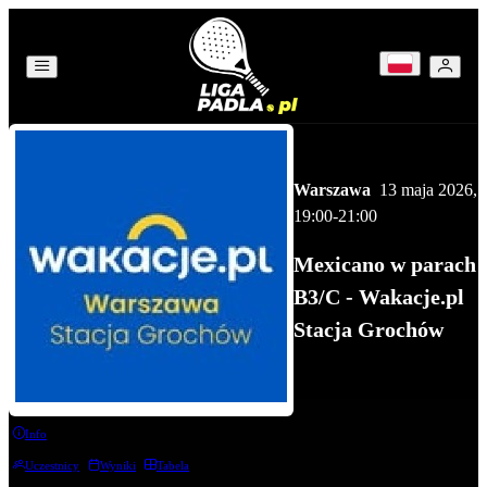
Warszawa
13 maja 2026
,
19:00
-21:00
Mexicano w parach
B3/C - Wakacje.pl
Stacja Grochów
Info
Uczestnicy
Wyniki
Tabela