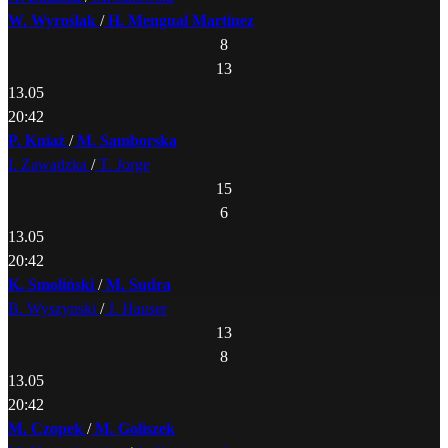
W. Wyroślak
/
H. Mengual Martinez
8
13
13.05
20:42
P. Kniaź
/
M. Samborska
I. Zawadzka
/
T. Jorge
15
6
13.05
20:42
K. Smoliński
/
M. Sudra
B. Wyszynski
/
J. Hauser
13
8
13.05
20:42
M. Czopek
/
M. Goliszek