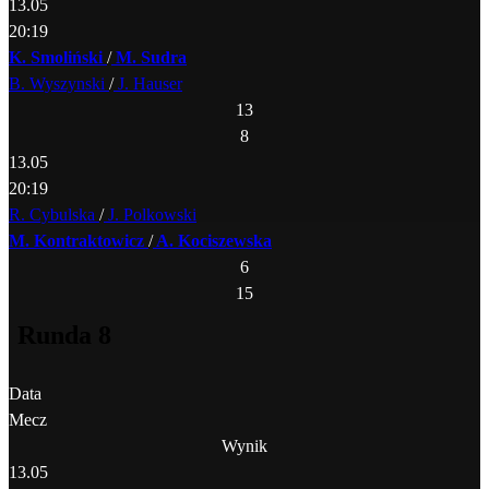
13.05
20:19
K. Smoliński
/
M. Sudra
B. Wyszynski
/
J. Hauser
13
8
13.05
20:19
R. Cybulska
/
J. Polkowski
M. Kontraktowicz
/
A. Kociszewska
6
15
Runda 8
Data
Mecz
Wynik
13.05