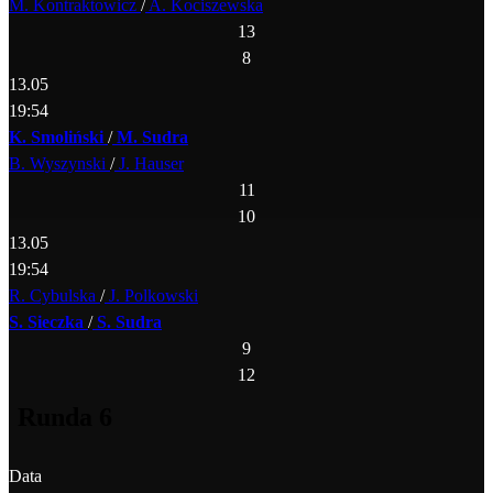
M. Kontraktowicz
/
A. Kociszewska
13
8
13.05
19:54
K. Smoliński
/
M. Sudra
B. Wyszynski
/
J. Hauser
11
10
13.05
19:54
R. Cybulska
/
J. Polkowski
S. Sieczka
/
S. Sudra
9
12
Runda 6
Data