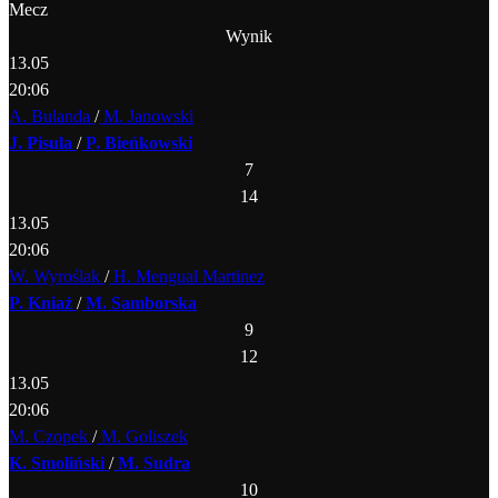
Mecz
Wynik
13.05
20:06
A. Bulanda
/
M. Janowski
J. Pisula
/
P. Bieńkowski
7
14
13.05
20:06
W. Wyroślak
/
H. Mengual Martinez
P. Kniaź
/
M. Samborska
9
12
13.05
20:06
M. Czopek
/
M. Goliszek
K. Smoliński
/
M. Sudra
10