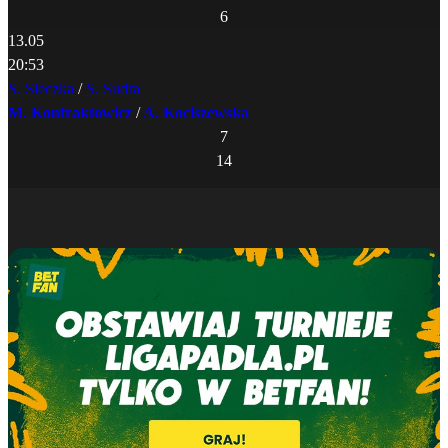
6
13.05
20:53
S. Sieczka
/
S. Sudra
M. Kontraktowicz
/
A. Kociszewska
7
14