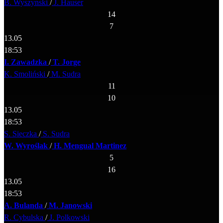
B. Wyszynski
/
J. Hauser
14
7
13.05
18:53
I. Zawadzka
/
T. Jorge
K. Smoliński
/
M. Sudra
11
10
13.05
18:53
S. Sieczka
/
S. Sudra
W. Wyroślak
/
H. Mengual Martinez
5
16
13.05
18:53
A. Bulanda
/
M. Janowski
R. Cybulska
/
J. Polkowski