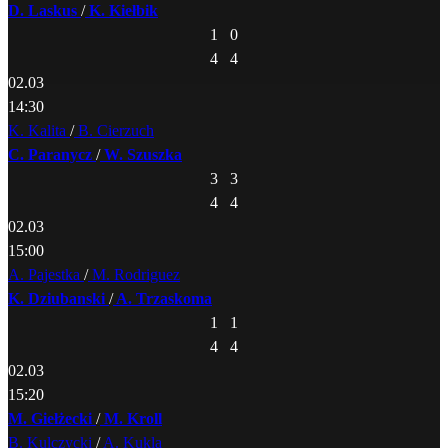
D. Laskus
/
K. Kiełbik
1
0
4
4
02.03
14:30
K. Kalita
/
B. Cierzuch
C. Paranycz
/
W. Szuszka
3
3
4
4
02.03
15:00
A. Pajestka
/
M. Rodriguez
K. Dziubanski
/
A. Trzaskoma
1
1
4
4
02.03
15:20
M. Giełżecki
/
M. Kroll
B. Kulczycki
/
A. Kukla