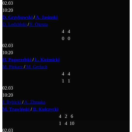
02.03
10:20
D. Grzybowski
/
A. Jasinski
D. Ledziński
/
F. Okruta
4
4
0
0
02.03
10:20
H. Pogorzelski
/
Ł. Kuźmicki
M. Piekarz
/
M. Gerlach
4
4
1
1
02.03
10:20
J. Rybicki
/
A. Zhmaka
M. Trawiński
/
B. Kulczycki
4
2
6
1
4
10
02.03