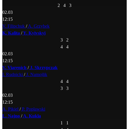
2
4
3
02.03
12:15
V. Filipchuk
/
A. Grzybek
K. Kalita
/
Y. Kyivskyi
3
2
4
4
02.03
12:15
V. Viarenich
/
J. Skrzypczak
I. Rudnicki
/
J. Namojlik
4
4
3
3
02.03
12:15
A. Pikiel
/
P. Poplawski
L. Najno
/
A. Kukla
1
1