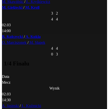
M. Skawiński
/
Ł. Kryśkiewicz
M. Giełżecki
/
M. Kroll
3
2
4
4
02.03
14:00
B. Kulczycki
/
A. Kukla
O. Marciszonek
/
M. Słapek
4
4
0
3
1/4 Finału
Data
Mecz
Wynik
02.03
14:30
A. Jasinski
/
Ł. Kuźmicki