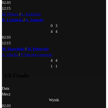
02.03
12:15
M. Piekarz
/
Ł. Kuźmicki
D. Ledziński
/
A. Jasinski
0
3
4
4
02.03
12:15
M. Skawiński
/
M. Pekowski
A. Olucha
/
P. Mączka-czarnecki
4
4
1
1
1/8 Finału
Data
Mecz
Wynik
02.03