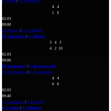
B. Desai
/
M. Trawiński
4
4
1
0
02.03
09:00
M. Piekarz
/
D. Ledziński
M. Skawiński
/
A. Olucha
3
4
5
4
2
10
02.03
09:00
M. Ignatowicz
/
S. Barszczewski
D. Grzybowski
/
H. Pogorzelski
4
4
0
0
02.03
09:40
A. Trzaskoma
/
J. Jęczmyk
D. Laskus
/
A. Zhmaka