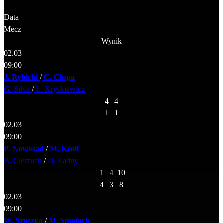
Data
Mecz
Wynik
02.03
09:00
J. Rybicki
/
C. Ciupa
G. Silva
/
Ł. Kryśkiewicz
4
4
1
1
02.03
09:00
P. Nowosad
/
M. Kroll
B. Cierzuch
/
D. Ładny
1
4
10
4
3
8
02.03
09:00
W. Szuszka
/
M. Smoluch