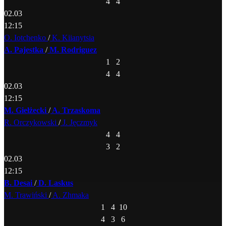
4
4
02.03
12:15
O. Iotchenko
/
K. Kiianytsia
A. Pajestka
/
M. Rodriguez
1
2
4
4
02.03
12:15
M. Giełżecki
/
A. Trzaskoma
R. Orczykowski
/
J. Jęczmyk
4
4
3
2
02.03
12:15
B. Desai
/
D. Laskus
M. Trawiński
/
A. Zhmaka
1
4
10
4
3
6