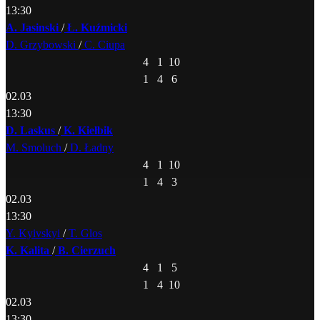
13:30
A. Jasinski
/
Ł. Kuźmicki
D. Grzybowski
/
C. Ciupa
4
1
10
1
4
6
02.03
13:30
D. Laskus
/
K. Kiełbik
M. Smoluch
/
D. Ładny
4
1
10
1
4
3
02.03
13:30
Y. Kyivskyi
/
T. Glos
K. Kalita
/
B. Cierzuch
4
1
5
1
4
10
02.03
13:30