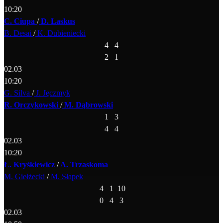
10:20
C. Ciupa
/
D. Laskus
B. Desai
/
K. Dubieniecki
4
4
2
1
02.03
10:20
G. Silva
/
J. Jęczmyk
R. Orczykowski
/
M. Dąbrowski
1
3
4
4
02.03
10:20
Ł. Kryśkiewicz
/
A. Trzaskoma
M. Giełżecki
/
M. Słapek
4
1
10
0
4
3
02.03