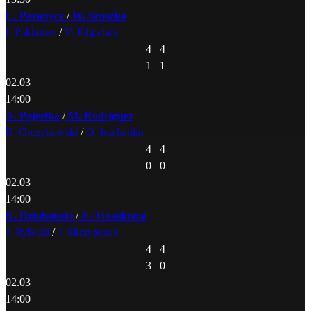
C. Paranycz
/
W. Szuszka
I. Pakhotov
/
V. Filipchuk
4
4
1
1
02.03
14:00
A. Pajestka
/
M. Rodriguez
R. Orczykowski
/
O. Iotchenko
4
4
0
0
02.03
14:00
K. Dziubanski
/
A. Trzaskoma
J. Rybicki
/
J. Skrzypczak
4
4
3
0
02.03
14:00