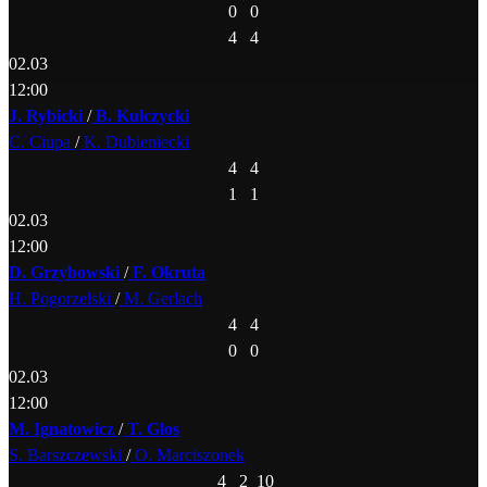
0
0
4
4
02.03
12:00
J. Rybicki
/
B. Kulczycki
C. Ciupa
/
K. Dubieniecki
4
4
1
1
02.03
12:00
D. Grzybowski
/
F. Okruta
H. Pogorzelski
/
M. Gerlach
4
4
0
0
02.03
12:00
M. Ignatowicz
/
T. Glos
S. Barszczewski
/
O. Marciszonek
4
2
10