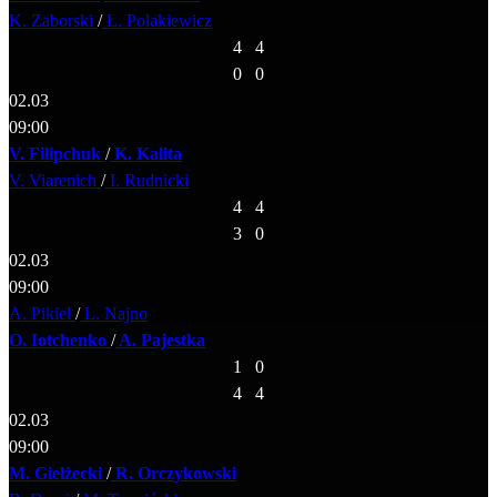
K. Zaborski
/
Ł. Polakiewicz
4
4
0
0
02.03
09:00
V. Filipchuk
/
K. Kalita
V. Viarenich
/
I. Rudnicki
4
4
3
0
02.03
09:00
A. Pikiel
/
L. Najno
O. Iotchenko
/
A. Pajestka
1
0
4
4
02.03
09:00
M. Giełżecki
/
R. Orczykowski