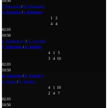
10:50
P. Nowosad
/
M. Rodriguez
A. Pajestka
/
I. Pakhotov
1
2
4
4
02.03
10:50
Ł. Polakiewicz
/
A. Grzybek
V. Filipchuk
/
K. Kiełbik
4
1
5
3
4
10
02.03
10:50
K. Zaborski
/
Y. Kyivskyi
K. Kalita
/
K. Jakóbik
4
1
10
2
4
7
02.03
10:50