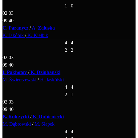
1
0
02.03
09:40
C. Paranycz
/
A. Załuska
K. Jakóbik
/
K. Kiełbik
4
4
2
2
02.03
09:40
I. Pakhotov
/
K. Dziubanski
M. Świerczewski
/
H. Jaskólski
4
4
2
1
02.03
09:40
B. Kulczycki
/
K. Dubieniecki
M. Dąbrowski
/
M. Słapek
4
4