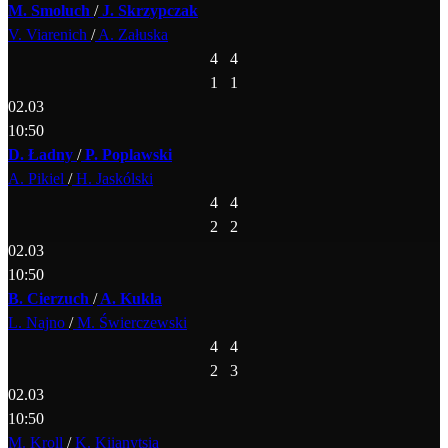
M. Smoluch
/
J. Skrzypczak
V. Viarenich
/
A. Załuska
4
4
1
1
02.03
10:50
D. Ładny
/
P. Poplawski
A. Pikiel
/
H. Jaskólski
4
4
2
2
02.03
10:50
B. Cierzuch
/
A. Kukla
L. Najno
/
M. Świerczewski
4
4
2
3
02.03
10:50
M. Kroll
/
K. Kiianytsia