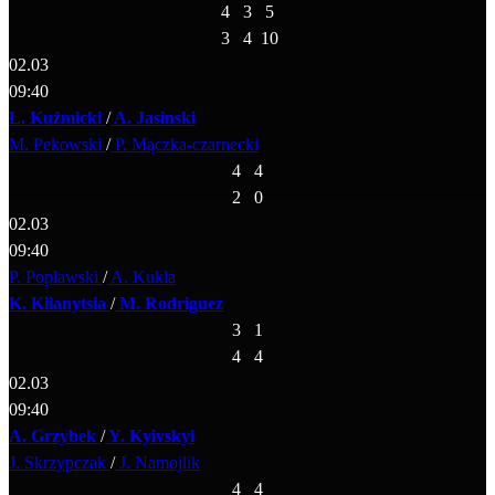
4
3
5
3
4
10
02.03
09:40
Ł. Kuźmicki
/
A. Jasinski
M. Pekowski
/
P. Mączka-czarnecki
4
4
2
0
02.03
09:40
P. Poplawski
/
A. Kukla
K. Kiianytsia
/
M. Rodriguez
3
1
4
4
02.03
09:40
A. Grzybek
/
Y. Kyivskyi
J. Skrzypczak
/
J. Namojlik
4
4