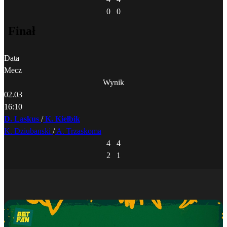
0
0
Finał
Data
Mecz
Wynik
02.03
16:10
D. Laskus
/
K. Kiełbik
K. Dziubanski
/
A. Trzaskoma
4
4
2
1