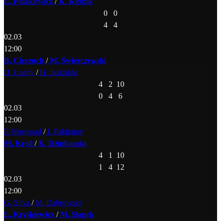
Ł. Polakiewicz
/
K. Kiełbik
0
0
4
4
02.03
12:00
B. Cierzuch
/
M. Świerczewski
D. Ładny
/
H. Jaskólski
4
2
10
0
4
6
02.03
12:00
P. Nowosad
/
I. Pakhotov
M. Kroll
/
K. Dziubanski
4
1
10
1
4
12
02.03
12:00
G. Silva
/
M. Dąbrowski
Ł. Kryśkiewicz
/
M. Słapek