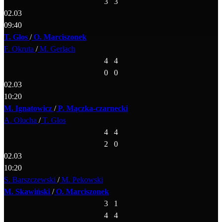
3
3
02.03
09:40
T. Glos
/
O. Marciszonek
F. Okruta
/
M. Gerlach
4
4
0
0
02.03
10:20
M. Ignatowicz
/
P. Mączka-czarnecki
A. Olucha
/
T. Glos
4
4
2
0
02.03
10:20
S. Barszczewski
/
M. Pekowski
M. Skawiński
/
O. Marciszonek
3
1
4
4