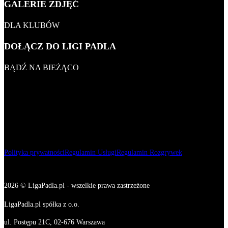
KOBIET 2026
GALERIE ZDJĘĆ
KLUBOWY
DLA KLUBÓW
WSZECHCZASÓW
DOŁĄCZ DO LIGI PADLA
BĄDŹ NA BIEŻĄCO
Polityka prywatności
Regulamin Usługi
Regulamin Rozgrywek
2026 © LigaPadla.pl - wszelkie prawa zastrzeżone
LigaPadla.pl spółka z o.o.
ul. Postępu 21C, 02-676 Warszawa