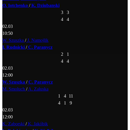
O. Iotchenko
/
K. Dziubanski
3
3
4
4
02.03
10:50
W. Szuszka
/
J. Namojlik
I. Rudnicki
/
C. Paranycz
2
1
4
4
02.03
12:00
W. Szuszka
/
C. Paranycz
M. Smoluch
/
A. Załuska
1
4
11
4
1
9
02.03
12:00
K. Zaborski
/
K. Jakóbik