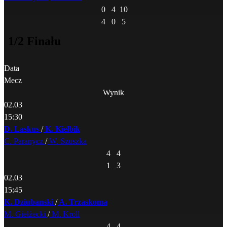
0
4
10
4
0
5
1/2 Finału
Data
Mecz
Wynik
02.03
15:30
D. Laskus
/
K. Kiełbik
C. Paranycz
/
W. Szuszka
4
4
1
3
02.03
15:45
K. Dziubanski
/
A. Trzaskoma
M. Giełżecki
/
M. Kroll
4
4